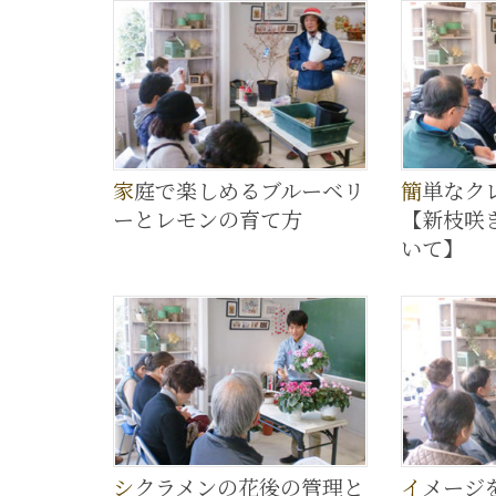
家庭で楽しめるブルーベリ
簡単なクレマチスの育て方
ーとレモンの育て方
【新枝咲
いて】
シクラメンの花後の管理と
イメージを形に 理想の庭