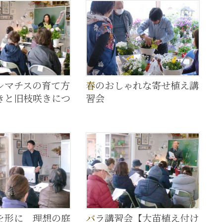
春のおしゃれな寄せ植え講
きと旧枝咲きにつ
習会
バラ講習会【大苗植え付け