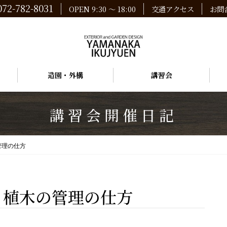
072-782-8031
OPEN 9:30 ～ 18:00
交通アクセス
お問
造園・外構
講習会
講習会開催日記
管理の仕方
と植木の管理の仕方