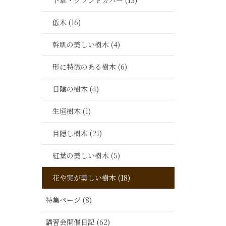
下草・グランドカバー (13)
低木 (16)
幹肌の美しい樹木 (4)
形に特徴のある樹木 (6)
日陰の樹木 (4)
生垣樹木 (1)
目隠し樹木 (21)
紅葉の美しい樹木 (5)
花や実が美しい樹木 (18)
特集ページ (8)
講習会開催日記 (62)