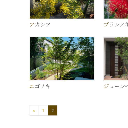
アカシア
ブラシノ
エゴノキ
ジューン
«
1
2