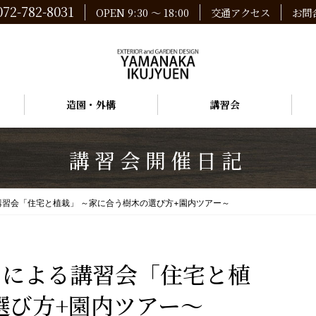
072-782-8031
OPEN 9:30 ～ 18:00
交通アクセス
お問
造園・外構
講習会
講習会開催日記
習会「住宅と植栽」 ～家に合う樹木の選び方+園内ツアー～
選び方+園内ツアー～